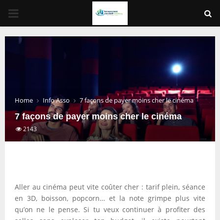
PRIMARY
MENU
Home
Info Asso
7 façons de payer moins cher le cinéma
7 façons de payer moins cher le cinéma
2143
Aller au cinéma peut vite coûter cher : tarif plein, séance
en 3D, boisson, popcorn… et la note grimpe plus vite
qu’on ne le pense. Si tu veux continuer à profiter des