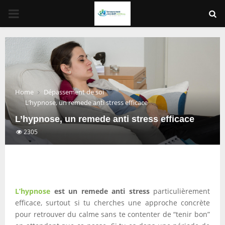
PRIMARY
MENU
Home
Dépassement de soi
L’hypnose, un remede anti stress efficace
L’hypnose, un remede anti stress efficace
2305
L’hypnose
est un
remede anti stress
particulièrement
efficace, surtout si tu cherches une approche concrète
pour retrouver du calme sans te contenter de “tenir bon”